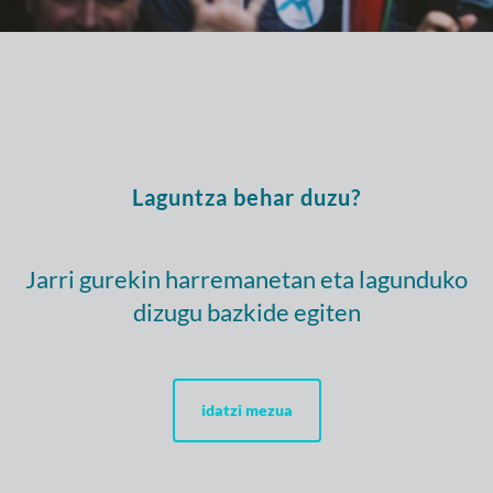
Laguntza behar duzu?
Jarri gurekin harremanetan eta lagunduko
dizugu bazkide egiten
idatzi mezua