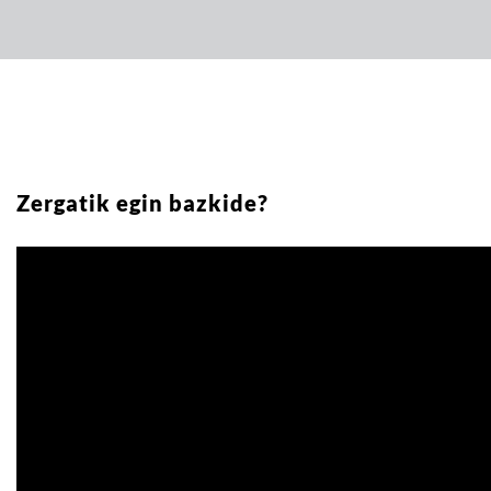
Zergatik egin bazkide?